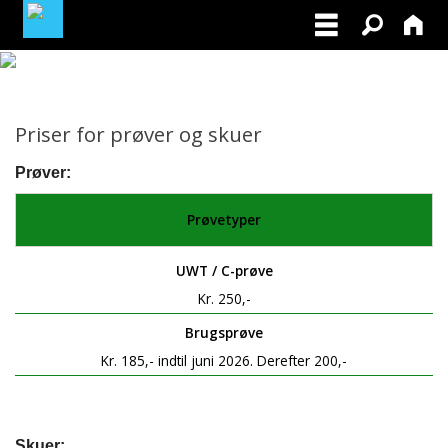
BLIV MEDLEM AF DRK
Priser for prøver og skuer
FACEBOOK
Prøver:
MINE TILMELDINGER
Prøvetyper
LOG-IN TIL PRØVELEDER/INSTRUKTØR
UWT / C-prøve
Kr. 250,-
Brugsprøve
Kr. 185,- indtil juni 2026. Derefter 200,-
Skuer: