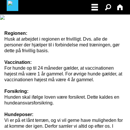
BLIV MEDLEM AF DRK
Regionen:
Husk at arbejdet i regionen er frivilligt. Dvs. alle de
FACEBOOK
personer der hjælper til i forbindelse med træningen, gør
dette på frivillig basis.
MINE TILMELDINGER
Vaccination:
For hunde op til 24 måneder gælder, at vaccinationen
LOG-IN TIL PRØVELEDER/INSTRUKTØR
højest må være 1 år gammel. For øvrige hunde gælder, at
vaccinationen højest må være 4 år gammel.
Forsikring:
Hunden skal ifølge loven være forsikret. Dette kaldes en
hundeansvarsforsikring.
Hundeposer:
Vi er på et lånt terræn, og vi vil gerne have muligheden for
at komme der igen. Derfor samler vi altid op efter os. I