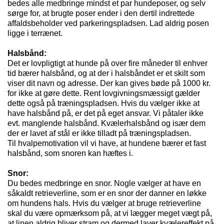
bedes alle medbringe mindst et par hundeposer, og selv
sørge for, at brugte poser ender i den dertil indrettede
affaldsbeholder ved parkeringspladsen. Lad aldrig posen
ligge i terrænet.
Halsbånd:
Det er lovpligtigt at hunde på over fire måneder til enhver
tid bærer halsbånd, og at der i halsbåndet er et skilt som
viser dit navn og adresse. Der kan gives bøde på 1000 kr.
for ikke at gøre dette. Rent lovgivningsmæssigt gælder
dette også på træningspladsen. Hvis du vælger ikke at
have halsbånd på, er det på eget ansvar. Vi påtaler ikke
evt. manglende halsbånd. Kvælerhalsbånd og især dem
der er lavet af stål er ikke tilladt på træningspladsen.
Til hvalpemotivation vil vi have, at hundene bærer et fast
halsbånd, som snoren kan hæftes i.
Snor:
Du bedes medbringe en snor. Nogle vælger at have en
såkaldt retrieverline, som er en snor der danner en løkke
om hundens hals. Hvis du vælger at bruge retrieverline
skal du være opmærksom på, at vi lægger meget vægt på,
at linen aldrig bliver stram og dermed laver kvælereffekt på