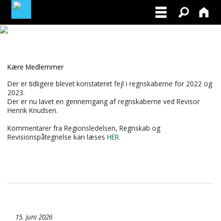
BLIV MEDLEM AF DRK
Kære Medlemmer
FACEBOOK
Der er tidligere blevet konstateret fejl i regnskaberne for 2022 og
2023.
MINE TILMELDINGER
Der er nu lavet en gennemgang af regnskaberne ved Revisor
Henrik Knudsen.
LOG-IN TIL PRØVELEDER/INSTRUKTØR
Kommentarer fra Regionsledelsen, Regnskab og
Revisionspåtegnelse kan læses
HER.
15. juni 2026