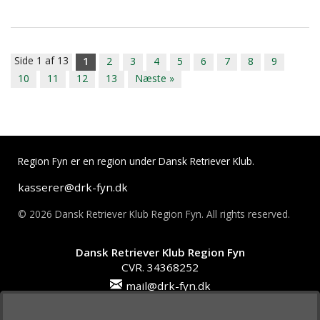
Side 1 af 13
1
2
3
4
5
6
7
8
9
10
11
12
13
Næste »
Region Fyn er en region under Dansk Retriever Klub.
kasserer@drk-fyn.dk
© 2026 Dansk Retriever Klub Region Fyn. All rights reserved.
Dansk Retriever Klub Region Fyn
CVR. 34368252
mail@drk-fyn.dk
Online betaling: