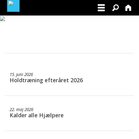
BLIV MEDLEM AF DRK
FACEBOOK
MINE TILMELDINGER
15. juni 2026
LOG-IN TIL PRØVELEDER/INSTRUKTØR
Holdtræning efteråret 2026
22. maj 2026
Kalder alle Hjælpere